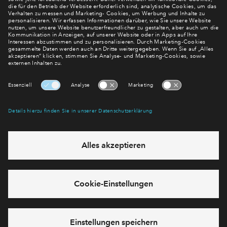
Verpassen Sie zu diesem Wohnprojekt keine Neuigkeiten
mehr! Wir halten Sie auf dem Laufenden – mit unserem
regelmäßig erscheinenden Newsletter informieren wir Sie
über den Stand dieses und weiterer Neubauprojekte.
E-Mail-Adresse
Abonnieren
Möchten Sie wissen, was wir mit Ihren Daten machen? Klicken Sie hier
für unsere
Datenschutzerklärung
.
Sie haben eine Frage? Dann rufen Sie uns gerne an (
+49 69
50603738)
oder hinterlassen Sie eine Nachricht über das
Formular: