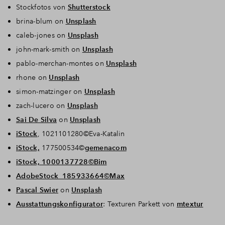
Stockfotos von
Shutterstock
brina-blum on
Unsplash
caleb-jones on
Unsplash
john-mark-smith on
Unsplash
pablo-merchan-montes on
Unsplash
rhone on
Unsplash
simon-matzinger on
Unsplash
zach-lucero on
Unsplash
Sai De Silva
on
Unsplash
iStock
, 1021101280©Eva-Katalin
iStock,
177500534©
gemenacom
iStock, 1000137728©Bim
AdobeStock_185933664©Max
Pascal Swier
on
Unsplash
Ausstattungskonfigurator
: Texturen Parkett von
mtextur