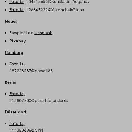
Fotolia
, 104515650©Konstantin Yuganov
Fotolia
, 126845232©YakobchukOlena
Neues
Rawpixel on
Unsplash
Pixabay
Hamburg
Fotolia,
187228237©powell83
Berlin
Fotolia,
212807700©pure-life-pictures
Düsseldorf
Fotolia,
111350686©CPN