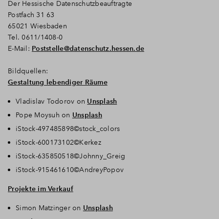
Der Hessische Datenschutzbeauftragte
Postfach 31 63
65021 Wiesbaden
Tel. 0611/1408-0
E-Mail:
Poststelle@datenschutz.hessen.de
Bildquellen:
Gestaltung lebendiger Räume
Vladislav Todorov on
Unsplash
Pope Moysuh on
Unsplash
iStock-497485898©stock_colors
iStock-600173102©Kerkez
iStock-635850518©Johnny_Greig
iStock-915461610©AndreyPopov
Projekte im Verkauf
Simon Matzinger on
Unsplash