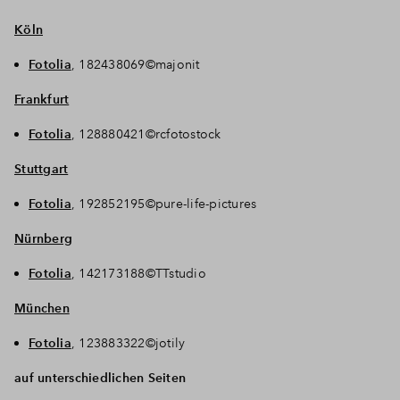
Köln
Fotolia
, 182438069©majonit
Frankfurt
Fotolia
, 128880421©rcfotostock
Stuttgart
Fotolia
, 192852195©pure-life-pictures
Nürnberg
Fotolia
, 142173188©TTstudio
München
Fotolia
, 123883322©jotily
auf unterschiedlichen Seiten