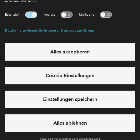
E-Mail-Adresse
Abonnieren
Möchten Sie wissen, was wir mit Ihren Daten machen? Klicken Sie hier
für unsere
Datenschutzerklärung
.
Sie haben eine Frage? Dann rufen Sie uns gerne an (
+49 69
50603738)
oder hinterlassen Sie eine Nachricht über das
Formular:
Cookies
Impressum
Datenschutz