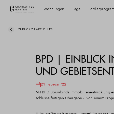
Wohnungen
Lage
Förderprogra
Erreichbarkeit
ZURÜCK ZU AKTUELLES
Umgebung
BPD | EINBLICK 
Hannover
UND GEBIETSEN
21 Februar '22
Mit BPD Bouwfonds Immobilienentwicklung er
schlüsselfertigen Übergabe - von einem Proje
Schauen Sie sich unseren
Imagefilm
an und se