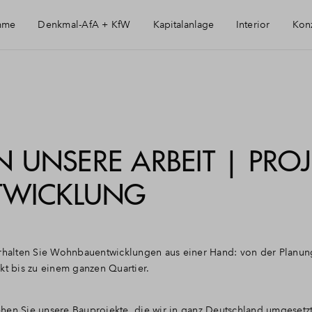
mme
Denkmal-AfA + KfW
Kapitalanlage
Interior
Kon
Immobilie als Kapitalanlage
AfA Beispielrechnung
IN UNSERE ARBEIT | PROJ
TWICKLUNG
halten Sie Wohnbauentwicklungen aus einer Hand: von der Planung
kt bis zu einem ganzen Quartier.
hen Sie unsere Bauprojekte, die wir in ganz Deutschland umgesetz