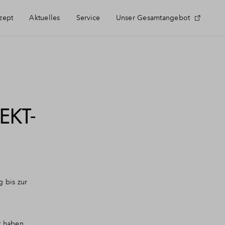
zept
Aktuelles
Service
Unser Gesamtangebot
Häufig gestellte Fragen
Kontakt
EKT-
 bis zur
t haben.