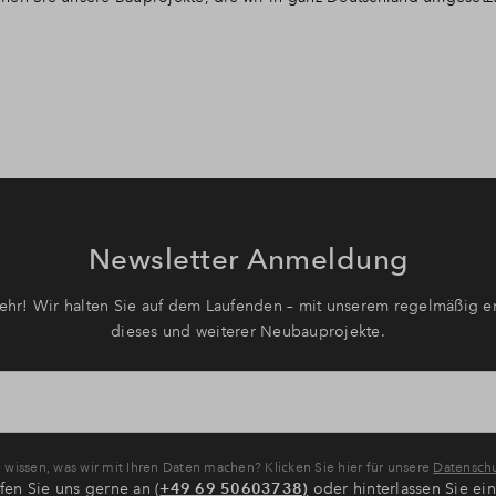
Newsletter Anmeldung
hr! Wir halten Sie auf dem Laufenden – mit unserem regelmäßig er
dieses und weiterer Neubauprojekte.
wissen, was wir mit Ihren Daten machen? Klicken Sie hier für unsere
Datenschu
fen Sie uns gerne an (
+49 69 50603738)
oder hinterlassen Sie ei