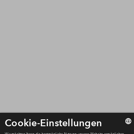
Herrenhäuser Kirchweg / Ecke Haltenhoffstraße
in 30167 Hannover
Charlottes Garten
Wir benötigen Ihre Zustimmung, um
den Mapbox-Service zu laden!
Wir verwenden Mapbox, um Inhalte
einzubetten. Dieser Service kann Daten zu
Ihren Aktivitäten sammeln. Bitte lesen Sie die
Details durch und stimmen Sie der Nutzung
des Service zu, um diese Inhalte anzuzeigen.
Mehr Informationen