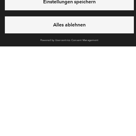
Neubauprojekt Charlottes Garten
Alle Wohnungen im Überblick
Newsletter Anmeldung
Verpassen Sie zu diesem Wohnprojekt keine Neuigkeiten
mehr! Wir halten Sie auf dem Laufenden – mit unserem
regelmäßig erscheinenden Newsletter informieren wir Sie
über den Stand dieses und weiterer Neubauprojekte.
E-Mail-Adresse
Abonnieren
Möchten Sie wissen, was wir mit Ihren Daten machen? Klicken Sie hier
für unsere
Datenschutzerklärung
.
Sie haben eine Frage? Dann rufen Sie uns gerne an (
+49 69
50603738)
oder hinterlassen Sie eine Nachricht über das