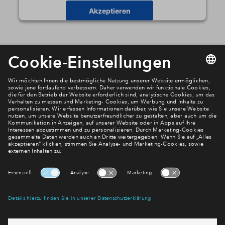
Akzeptieren
Powered by
Usercentrics Consent Management
Platform
4
Immobilientypen
1 verfügbar
1-Zimmer-Wohnung
Charlottes Garten / Altbau
4 verfügbar
2-Zimmer-Wohnung
Charlottes Garten / Altbau