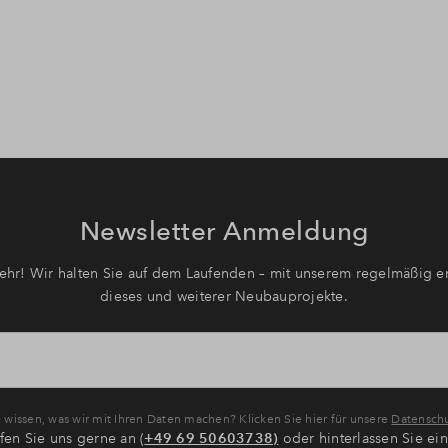
Newsletter Anmeldung
hr! Wir halten Sie auf dem Laufenden – mit unserem regelmäßig er
dieses und weiterer Neubauprojekte.
wissen, was wir mit Ihren Daten machen? Klicken Sie hier für unsere
Datenschu
fen Sie uns gerne an (
+49 69 50603738)
oder hinterlassen Sie ei