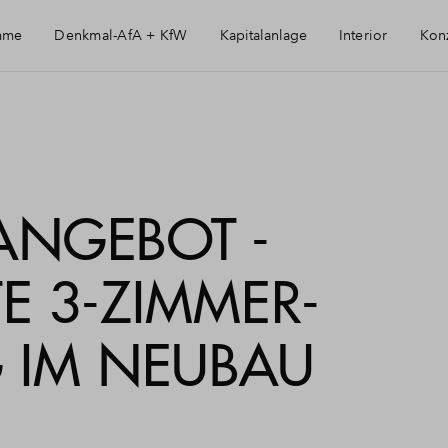
mme
Denkmal-AfA + KfW
Kapitalanlage
Interior
Kon
Immobilie als Kapitalanlage
AfA Beispielrechnung
ANGEBOT -
E 3-ZIMMER-
IM NEUBAU