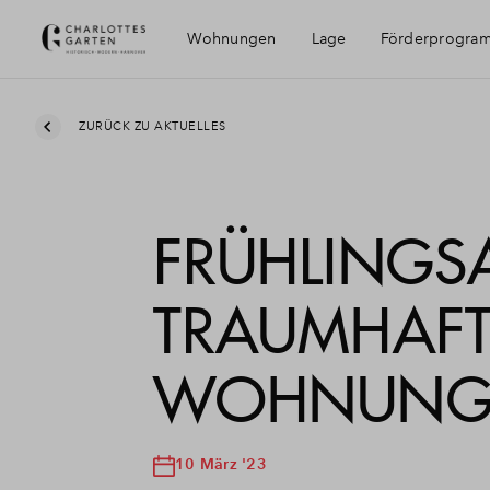
Wohnungen
Lage
Förderprogra
Erreichbarkeit
ZURÜCK ZU AKTUELLES
Umgebung
FRÜHLINGS
Hannover
TRAUMHAFT
WOHNUNG 
10 März '23