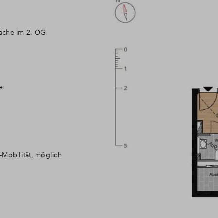
äche im 2. OG
e
E-Mobilität, möglich