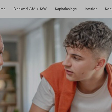
mme
Denkmal-AfA + KfW
Kapitalanlage
Interior
Kon
Immobilie als Kapitalanlage
AfA Beispielrechnung