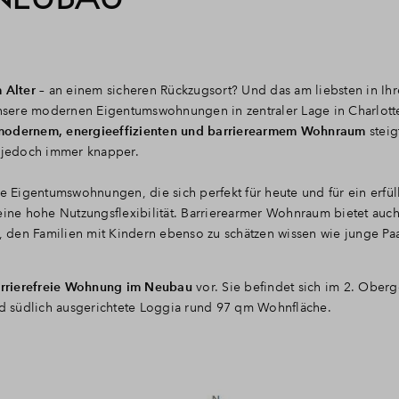
m Alter
– an einem sicheren Rückzugsort? Und das am liebsten in Ihr
sere modernen Eigentumswohnungen in zentraler Lage in Charlott
modernem, energieeffizienten und barrierearmem Wohnraum
steig
 jedoch immer knapper.
ie Eigentumswohnungen, die sich perfekt für heute und für ein erfül
ne hohe Nutzungsflexibilität. Barrierearmer Wohnraum bietet auc
 den Familien mit Kindern ebenso zu schätzen wissen wie junge Pa
arrierefreie Wohnung im Neubau
vor. Sie befindet sich im 2. Ober
d südlich ausgerichtete Loggia rund 97 qm Wohnfläche.