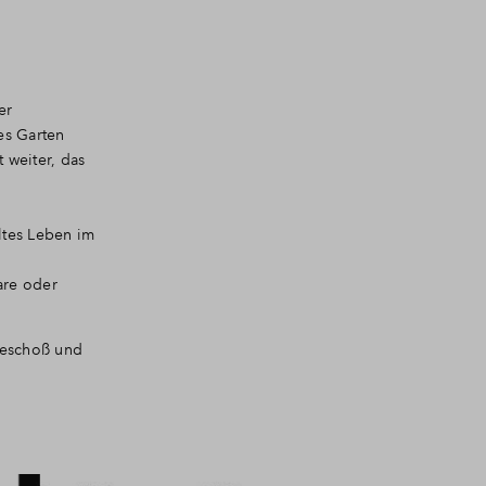
er
es Garten
t weiter, das
ltes Leben im
h
are oder
geschoß und