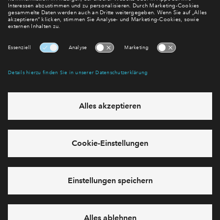
über den Stand dieses und weiterer Neubauprojekte.
E-Mail-Adresse
Abonnieren
Möchten Sie wissen, was wir mit Ihren Daten machen? Klicken Sie hier
für unsere
Datenschutzerklärung
.
Sie haben eine Frage? Dann rufen Sie uns gerne an (
+49 69
50603738)
oder hinterlassen Sie eine Nachricht über das
Formular:
Cookies